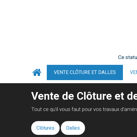
Ce statu
VENTE CLÔTURE ET DALLES
VE
Vente de Clôture et d
Tout ce qu’il vous faut pour vos travaux d’amé
Clôtures
Dalles