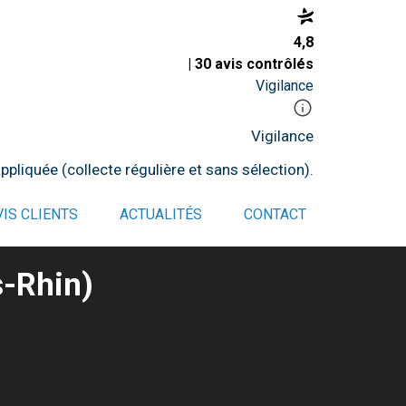
4,8
| 30 avis contrôlés
Vigilance
Vigilance
pliquée (collecte régulière et sans sélection).
VIS CLIENTS
ACTUALITÉS
CONTACT
s-Rhin)